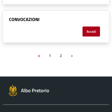
CONVOCAZIONI
Accedi
<
1
2
>
Albo Pretorio