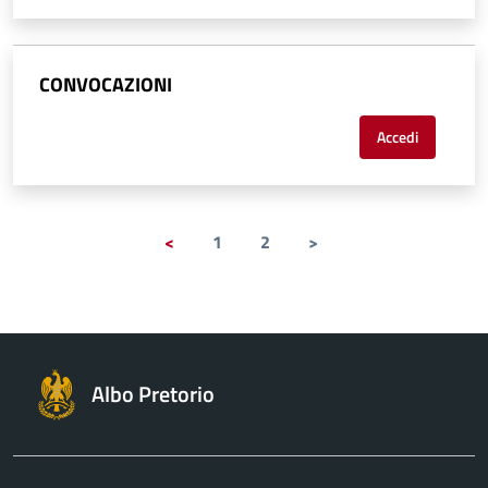
CONVOCAZIONI
Accedi
<
1
2
>
Albo Pretorio