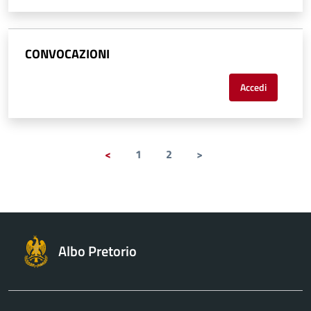
CONVOCAZIONI
Accedi
<
1
2
>
Albo Pretorio