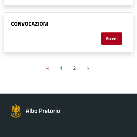
CONVOCAZIONI
Accedi
<
1
2
>
Albo Pretorio