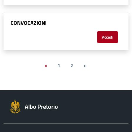
CONVOCAZIONI
Accedi
<
1
2
>
Albo Pretorio