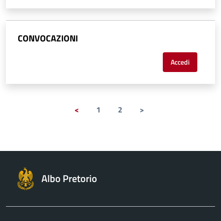
CONVOCAZIONI
Accedi
<
1
2
>
Albo Pretorio