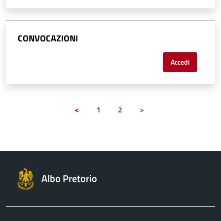
CONVOCAZIONI
Accedi
<
1
2
>
Albo Pretorio