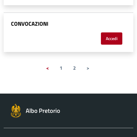
CONVOCAZIONI
Accedi
<
1
2
>
Albo Pretorio