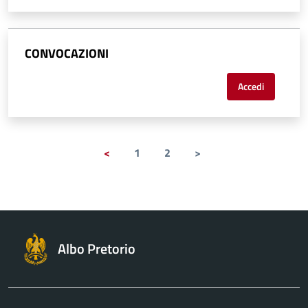
CONVOCAZIONI
Accedi
<
1
2
>
Albo Pretorio